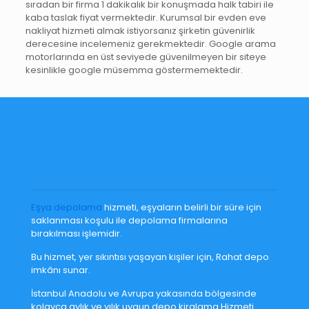
sıradan bir firma 1 dakikalık bir konuşmada halk tabiri ile
kaba taslak fiyat vermektedir. Kurumsal bir evden eve
nakliyat hizmeti almak istiyorsanız şirketin güvenirlik
derecesine incelemeniz gerekmektedir. Google arama
motorlarında en üst seviyede güvenilmeyen bir siteye
kesinlikle google müsemma göstermemektedir.
Eşya depolama
hizmeti, eşyaların belirli bir süre için
saklanması koşulu ile depolama firmalarına
bırakılması işlemidir.
Bu hizmet, yer sıkıntısı yaşayan kişiler için, Rahat depo
imkânı sunar.
İstanbul Anadolu ve Avrupa yakasında bölgesinde
kolayca aylık ve yılık uygun depo kiralama Hizmeti.