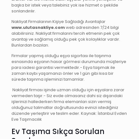
başka bir istek veya talebiniz yok ise hizmet o şekilde
sonlandırılır.
Nakliyat Firmalarının Kişiye Sağladığı Avantajlar
www.ulutasnakliye.com
web adresinden 7/24 bilgi
alabilirsiniz. Nakliyat firmalarını tercih etmenin pek çok
avantajı ve sağlamış olduğu pek çok kolaylıklar vardır.
Bunlardan bazıları.
Firmalar yapmış olduğu eşya sigortası ile taşınma
esnasında eşyanın hasar görmesi durumunda müşteriye
para iadesi garantisi vermektedir.- Eşya taşımak ile
zaman kaybı yaşamanızı önler ve 1 gün gibi kısa bir
sürede taşınma işleminizi tamamlar.
Nakliyat firması işinde uzman olduğu için eşyalara zarar
vermeden taşır.- Siz evde olmasanız dahi siz dışarıdaki
işlerinizi hallederken firma elemanları sizin vermiş
olduğunuz talimatlar doğrultusunda evinizi istediğiniz
düzende yerleştirir ve teslim eder. Kaynak: İstanbul Evden
Eve Taşımacılık
Ev Taşıma Sıkça Sorulan