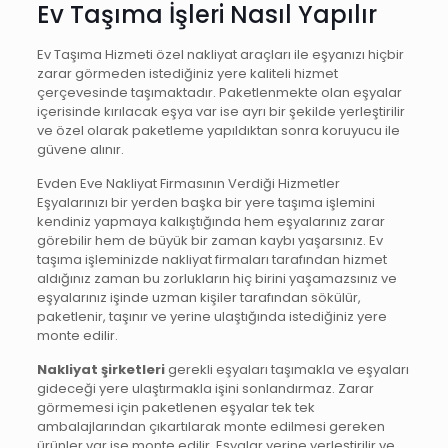
Ev Taşıma İşleri Nasıl Yapılır
Ev Taşıma Hizmeti özel nakliyat araçları ile eşyanızı hiçbir
zarar görmeden istediğiniz yere kaliteli hizmet
çerçevesinde taşımaktadır. Paketlenmekte olan eşyalar
içerisinde kırılacak eşya var ise ayrı bir şekilde yerleştirilir
ve özel olarak paketleme yapıldıktan sonra koruyucu ile
güvene alınır.
Evden Eve Nakliyat Firmasının Verdiği Hizmetler
Eşyalarınızı bir yerden başka bir yere taşıma işlemini
kendiniz yapmaya kalkıştığında hem eşyalarınız zarar
görebilir hem de büyük bir zaman kaybı yaşarsınız. Ev
taşıma işleminizde nakliyat firmaları tarafından hizmet
aldığınız zaman bu zorlukların hiç birini yaşamazsınız ve
eşyalarınız işinde uzman kişiler tarafından sökülür,
paketlenir, taşınır ve yerine ulaştığında istediğiniz yere
monte edilir.
Nakliyat şirketleri
gerekli eşyaları taşımakla ve eşyaları
gideceği yere ulaştırmakla işini sonlandırmaz. Zarar
görmemesi için paketlenen eşyalar tek tek
ambalajlarından çıkartılarak monte edilmesi gereken
ürünler var ise monte edilir. Eşyalar yerine yerleştirilir ve